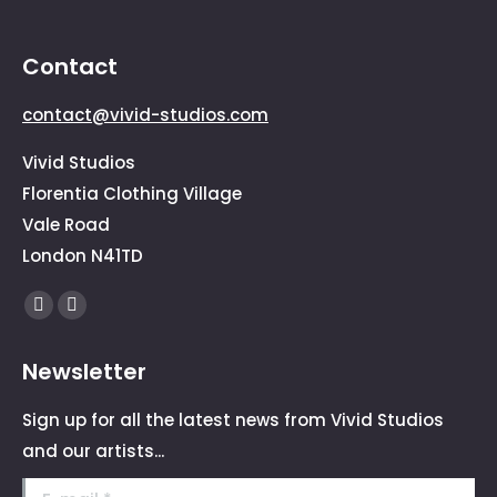
Contact
contact@vivid-studios.com
Vivid Studios
Florentia Clothing Village
Vale Road
London N41TD
Find us on:
Facebook
Instagram
page
page
Newsletter
opens
opens
in
in
Sign up for all the latest news from Vivid Studios
new
new
and our artists...
window
window
E-mail *