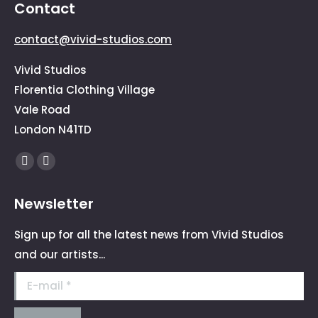
Contact
contact@vivid-studios.com
Vivid Studios
Florentia Clothing Village
Vale Road
London N41TD
Find us on:
Facebook
Instagram
page
page
Newsletter
opens
opens
in
in
Sign up for all the latest news from Vivid Studios
new
new
and our artists...
window
window
E-mail *