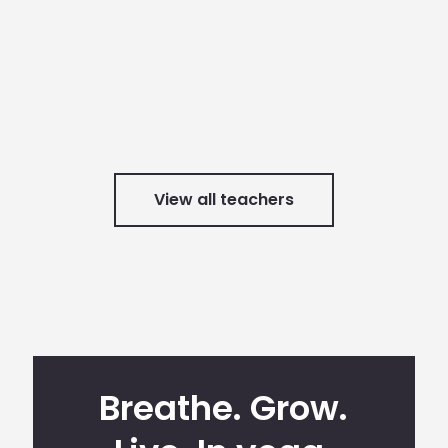
Ella Road
Personal
X
Instagram
blog
/
website
View all teachers
Breathe. Grow.