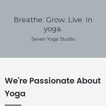
Breathe. Grow. Live. In
yoga.
Seven Yoga Studio
We're Passionate About
Yoga